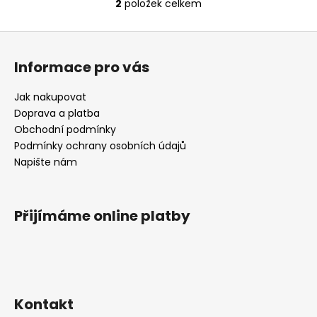
2
položek celkem
O
v
Z
l
á
á
Informace pro vás
d
p
a
a
Jak nakupovat
c
t
Doprava a platba
í
í
Obchodní podmínky
p
Podmínky ochrany osobních údajů
r
Napište nám
v
k
y
v
Přijímáme online platby
ý
p
i
s
u
Kontakt