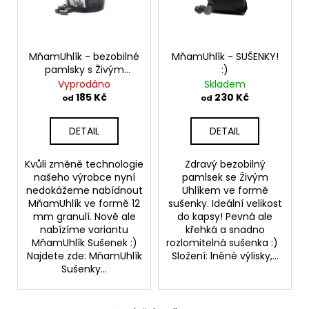
s
o
a
p
d
j
r
u
í
o
MňamUhlík - bezobilné
MňamUhlík - SUŠENKY!
k
t
pamlsky s Živým
:)
d
Uhlíkem
Vyprodáno
Skladem
t
?
u
185 Kč
230 Kč
od
od
ů
k
t
DETAIL
DETAIL
ů
HLEDAT
Kvůli změně technologie
Zdravý bezobilný
našeho výrobce nyní
pamlsek se Živým
nedokážeme nabídnout
Uhlíkem ve formě
MňamUhlík ve formě 12
sušenky. Ideální velikost
mm granulí. Nově ale
do kapsy! Pevná ale
nabízíme variantu
křehká a snadno
MňamUhlík Sušenek :)
rozlomitelná sušenka :)
Najdete zde: MňamUhlík
Složení: lněné výlisky,...
Sušenky...