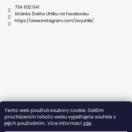
734 632 041
Stránka Živého Uhlíku na Facebooku
https://www.instagram.com/zivyuhlik/
Tento web používá soubory cookie. Dalším
procházením tohoto webu vyjadřujete souhlas s
Živý Uhlík koupíte také u:
jejich používáním.. Více informací
zde
.