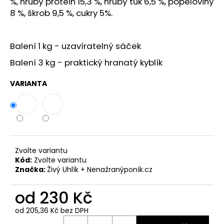
%, hrubý protein 15,3 %, hrubý tuk 6,5 %, popeloviny
8 %, škrob 9,5 %, cukry 5%.
Balení 1 kg - uzavíratelný sáček
Balení 3 kg - praktický hranatý kyblík
VARIANTA
Zvolte variantu
Kód:
Zvolte variantu
Značka:
Živý Uhlík + Nenažranýponík.cz
od
230 Kč
od
205,36 Kč
bez DPH
Měrná