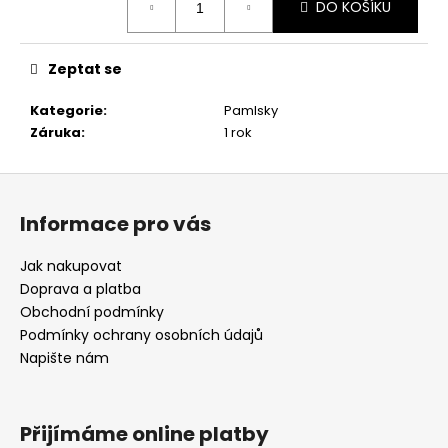
DO KOŠÍKU
cena:
Zeptat se
Kategorie
:
Pamlsky
Záruka
:
1 rok
Z
á
Informace pro vás
p
a
Jak nakupovat
t
Doprava a platba
í
Obchodní podmínky
Podmínky ochrany osobních údajů
Napište nám
Přijímáme online platby