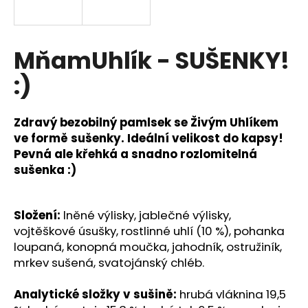
a
j
í
MňamUhlík - SUŠENKY!
t
:)
?
Zdravý bezobilný pamlsek se Živým Uhlíkem
ve formě sušenky. Ideální velikost do kapsy!
Pevná ale křehká a snadno rozlomitelná
HLEDAT
sušenka :)
Složení:
lněné výlisky, jablečné výlisky,
vojtěškové úsušky, rostlinné uhlí (10 %), pohanka
loupaná, konopná moučka, jahodník, ostružiník,
mrkev sušená, svatojánský chléb.
Analytické složky v sušině:
hrubá vláknina 19,5